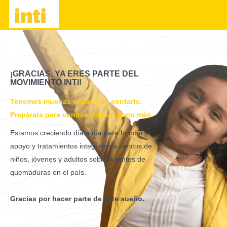
¡GRACIAS, YA ERES PARTE DEL
MOVIMIENTO INTI!
Tenemos muchas cosas que contarte.
Prepárate para conocernos un poco más.
Estamos creciendo día a día para brindar
apoyo y tratamientos integrales a cientos de
niños, jóvenes y adultos sobrevivientes de
quemaduras en el país.
Gracias por hacer parte de este sueño.