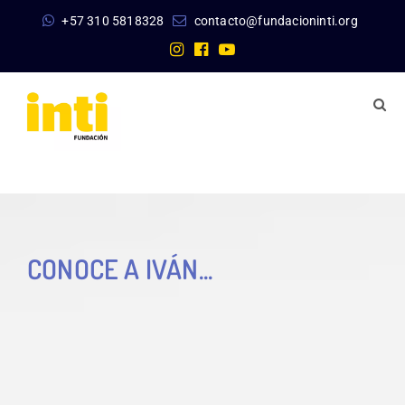
+57 310 5818328
contacto@fundacioninti.org
CONOCE A IVÁN...