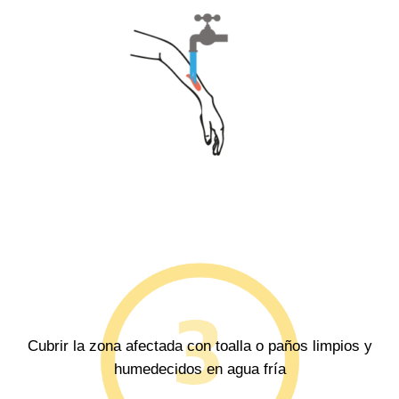
Cubrir la zona afectada con toalla o paños limpios y
humedecidos en agua fría