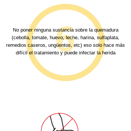
No poner ninguna sustancia sobre la quemadura
(cebolla, tomate, huevo, leche, harina, sulfaplata,
remedios caseros, ungüentos, etc) eso solo hace más
difícil el tratamiento y puede infectar la herida