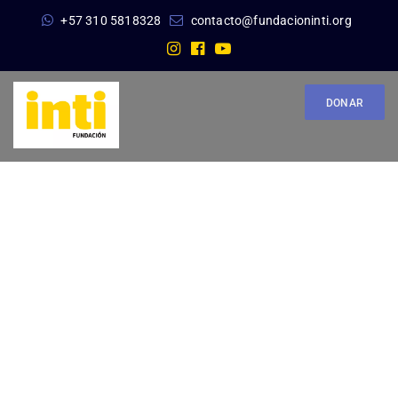
+57 310 5818328
contacto@fundacioninti.org
DONAR