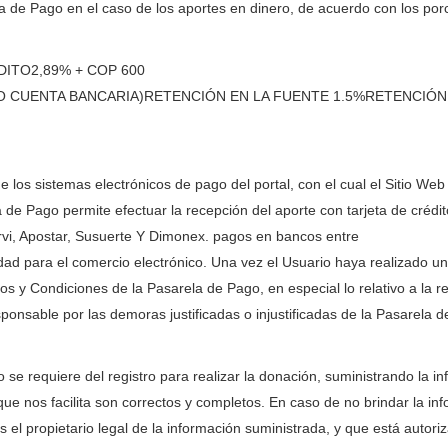
a de Pago en el caso de los aportes en dinero, de acuerdo con los porc
ITO2,89% + COP 600
 CUENTA BANCARIA)RETENCIÓN EN LA FUENTE 1.5%RETENCIÓN D
 los sistemas electrónicos de pago del portal, con el cual el Sitio We
de Pago permite efectuar la recepción del aporte con tarjeta de crédit
rvi, Apostar, Susuerte Y Dimonex. pagos en bancos entre
idad para el comercio electrónico. Una vez el Usuario haya realizado 
 y Condiciones de la Pasarela de Pago, en especial lo relativo a la re
nsable por las demoras justificadas o injustificadas de la Pasarela d
o se requiere del registro para realizar la donación, suministrando la in
 nos facilita son correctos y completos. En caso de no brindar la infor
s el propietario legal de la información suministrada, y que está autor