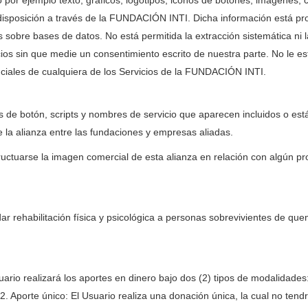
por ejemplo texto, gráficos, logotipos, iconos de botones, imágenes, cl
isposición a través de la FUNDACIÓN INTI. Dicha información está prot
sobre bases de datos. No está permitida la extracción sistemática ni la
ios sin que medie un consentimiento escrito de nuestra parte. No le est
ciales de cualquiera de los Servicios de la FUNDACIÓN INTI.
 de botón, scripts y nombres de servicio que aparecen incluidos o están
a alianza entre las fundaciones y empresas aliadas.
ctuarse la imagen comercial de esta alianza en relación con algún pr
 rehabilitación física y psicológica a personas sobrevivientes de quem
uario realizará los aportes en dinero bajo dos (2) tipos de modalidades
.2. Aporte único: El Usuario realiza una donación única, la cual no ten