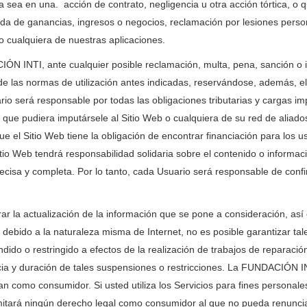
), ya sea en una. acción de contrato, negligencia u otra acción tórtica, 
dida de ganancias, ingresos o negocios, reclamación por lesiones perso
/o cualquiera de nuestras aplicaciones.
ÓN INTI, ante cualquier posible reclamación, multa, pena, sanción o
 las normas de utilización antes indicadas, reservándose, además, el S
rio será responsable por todas las obligaciones tributarias y cargas i
in que pudiera imputársele al Sitio Web o cualquiera de su red de aliad
ue el Sitio Web tiene la obligación de encontrar financiación para los u
tio Web tendrá responsabilidad solidaria sobre el contenido o informac
recisa y completa. Por lo tanto, cada Usuario será responsable de conf
 la actualización de la información que se pone a consideración, así
 debido a la naturaleza misma de Internet, no es posible garantizar tal
 o restringido a efectos de la realización de trabajos de reparación
encia y duración de tales suspensiones o restricciones. La FUNDACIÓN 
 como consumidor. Si usted utiliza los Servicios para fines personales
imitará ningún derecho legal como consumidor al que no pueda renunci