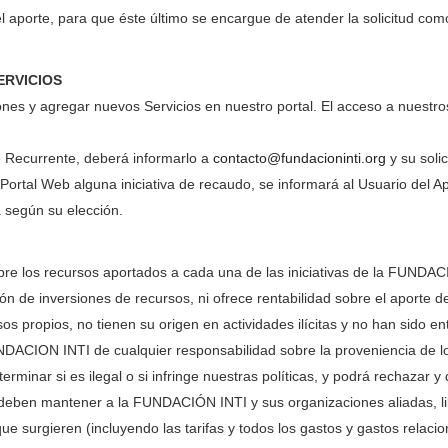
el aporte, para que éste último se encargue de atender la solicitud com
ERVICIOS
nes y agregar nuevos Servicios en nuestro portal. El acceso a nuestros 
e Recurrente, deberá informarlo a
contacto@fundacioninti.org
y su soli
el Portal Web alguna iniciativa de recaudo, se informará al Usuario de
a según su elección.
sobre los recursos aportados a cada una de las iniciativas de la FUND
n de inversiones de recursos, ni ofrece rentabilidad sobre el aporte d
os propios, no tienen su origen en actividades ilícitas y no han sido e
 FUNDACION INTI de cualquier responsabilidad sobre la proveniencia de
rminar si es ilegal o si infringe nuestras políticas, y podrá rechazar y 
ios deben mantener a la FUNDACIÓN INTI y sus organizaciones aliadas, l
que surgieren (incluyendo las tarifas y todos los gastos y gastos relacio