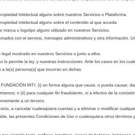
ropiedad intelectual alguno sobre nuestros Servicios o Plataforma.
propiedad intelectual alguno sobre el contenido al que acceda.
ar marca o logotipo alguno utilizado en nuestros Servicios.
ados con el servicio, mensajes administrativos y otra información. U
o legal mostrado en nuestros Servicios o junto a ellos.
mo lo permite la ley, y nuestras instrucciones. Ante los casos en los c
 a la(s) persona(s) que incurran en dichas
a FUNDACIÓN INTI: (i) en forma alguna que cause, o pueda causar, daño
mos; o (ii) para cualquier fin fraudulento, ni a efectos de la comisión d
conveniente a un tercero.
icio, a cancelar cualesquiera cuentas y a eliminar o modificar cualqui
cable, las presentes Condiciones de Uso o cualesquiera otros términos y 