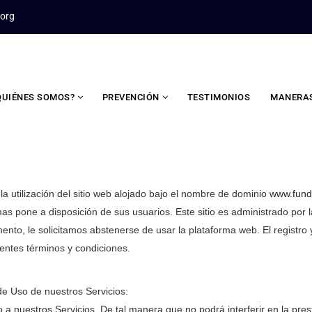
.org
QUIÉNES SOMOS?
PREVENCIÓN
TESTIMONIOS
MANERAS
a utilización del sitio web alojado bajo el nombre de dominio
www.funda
formas pone a disposición de sus usuarios. Este sitio es administrado 
nto, le solicitamos abstenerse de usar la plataforma web. El registro 
entes términos y condiciones.
de Uso de nuestros Servicios:
 a nuestros Servicios. De tal manera que no podrá interferir en la pres